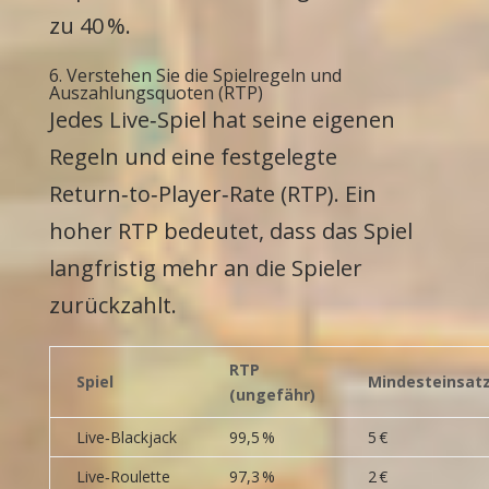
zu 40 %.
6. Verstehen Sie die Spielregeln und
Auszahlungsquoten (RTP)
Jedes Live‑Spiel hat seine eigenen
Regeln und eine festgelegte
Return‑to‑Player‑Rate (RTP). Ein
hoher RTP bedeutet, dass das Spiel
langfristig mehr an die Spieler
zurückzahlt.
RTP
Spiel
Mindesteinsat
(ungefähr)
Live‑Blackjack
99,5 %
5 €
Live‑Roulette
97,3 %
2 €