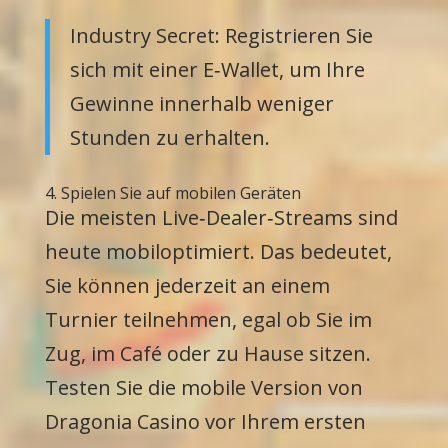
Industry Secret: Registrieren Sie
sich mit einer E‑Wallet, um Ihre
Gewinne innerhalb weniger
Stunden zu erhalten.
4. Spielen Sie auf mobilen Geräten
Die meisten Live‑Dealer‑Streams sind
heute mobiloptimiert. Das bedeutet,
Sie können jederzeit an einem
Turnier teilnehmen, egal ob Sie im
Zug, im Café oder zu Hause sitzen.
Testen Sie die mobile Version von
Dragonia Casino vor Ihrem ersten