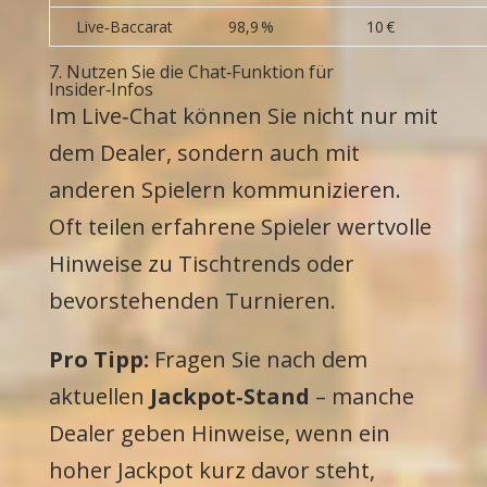
Live‑Baccarat
98,9 %
10 €
7. Nutzen Sie die Chat‑Funktion für
Insider‑Infos
Im Live‑Chat können Sie nicht nur mit
dem Dealer, sondern auch mit
anderen Spielern kommunizieren.
Oft teilen erfahrene Spieler wertvolle
Hinweise zu Tischtrends oder
bevorstehenden Turnieren.
Pro Tipp:
Fragen Sie nach dem
aktuellen
Jackpot‑Stand
– manche
Dealer geben Hinweise, wenn ein
hoher Jackpot kurz davor steht,