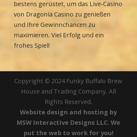
bestens gerüstet, um das Live‑Casino
von Dragonia Casino zu genießen
und Ihre Gewinnchancen zu
maximieren. Viel Erfolg und ein
frohes Spiel!
Copyright © 2024 Funky Buffalo Brew
House and Trading Company. All
Rights Reserved.
Website design and hosting by
MSW Interactive Designs LLC. We
put the web to work for you!