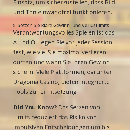
Einsatz, um sicherzustellen, dass Bild
und Ton einwandfrei funktionieren.
5. Setzen Sie klare Gewinn‑ und Verlustlimits
Verantwortungsvolles Spielen ist das
A und O. Legen Sie vor jeder Session
fest, wie viel Sie maximal verlieren
dürfen und wann Sie Ihren Gewinn
sichern. Viele Plattformen, darunter
Dragonia Casino, bieten integrierte
Tools zur Limitsetzung.
Did You Know?
Das Setzen von
Limits reduziert das Risiko von
impulsiven Entscheidungen um bis