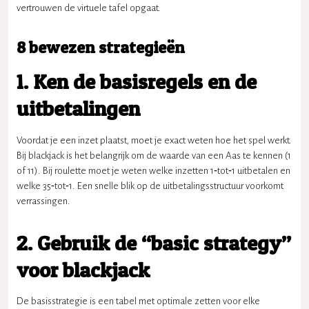
vertrouwen de virtuele tafel opgaat.
8 bewezen strategieën
1. Ken de basisregels en de
uitbetalingen
Voordat je een inzet plaatst, moet je exact weten hoe het spel werkt.
Bij blackjack is het belangrijk om de waarde van een Aas te kennen (1
of 11). Bij roulette moet je weten welke inzetten 1‑tot‑1 uitbetalen en
welke 35‑tot‑1. Een snelle blik op de uitbetalingsstructuur voorkomt
verrassingen.
2. Gebruik de “basic strategy”
voor blackjack
De basisstrategie is een tabel met optimale zetten voor elke