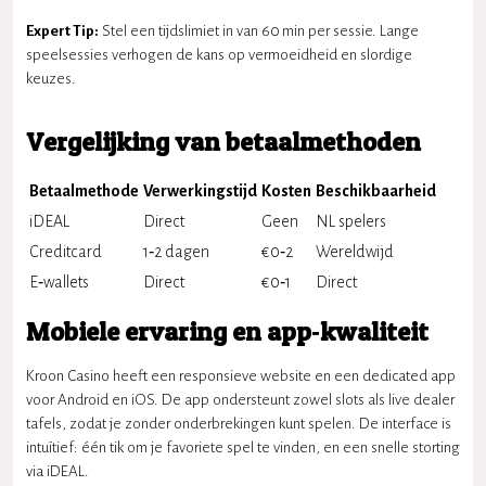
Expert Tip:
Stel een tijdslimiet in van 60 min per sessie. Lange
speelsessies verhogen de kans op vermoeidheid en slordige
keuzes.
Vergelijking van betaalmethoden
Betaalmethode
Verwerkingstijd
Kosten
Beschikbaarheid
iDEAL
Direct
Geen
NL spelers
Creditcard
1‑2 dagen
€0‑2
Wereldwijd
E‑wallets
Direct
€0‑1
Direct
Mobiele ervaring en app‑kwaliteit
Kroon Casino heeft een responsieve website en een dedicated app
voor Android en iOS. De app ondersteunt zowel slots als live dealer
tafels, zodat je zonder onderbrekingen kunt spelen. De interface is
intuïtief: één tik om je favoriete spel te vinden, en een snelle storting
via iDEAL.