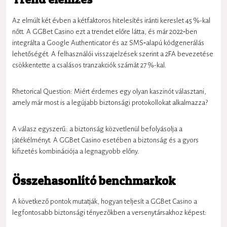
Az elmúlt két évben a kétfaktoros hitelesítés iránti kereslet 45 %-kal
nőtt. A GGBet Casino ezt a trendet előre látta, és már 2022‑ben
integrálta a Google Authenticator és az SMS‑alapú kódgenerálás
lehetőségét. A felhasználói visszajelzések szerint a 2FA bevezetése
csökkentette a csalásos tranzakciók számát 27 %-kal.
Rhetorical Question: Miért érdemes egy olyan kaszinót választani,
amely már most is a legújabb biztonsági protokollokat alkalmazza?
A válasz egyszerű: a biztonság közvetlenül befolyásolja a
játékélményt. A GGBet Casino esetében a biztonság és a gyors
kifizetés kombinációja a legnagyobb előny.
Összehasonlító benchmarkok
A következő pontok mutatják, hogyan teljesít a GGBet Casino a
legfontosabb biztonsági tényezőkben a versenytársakhoz képest: