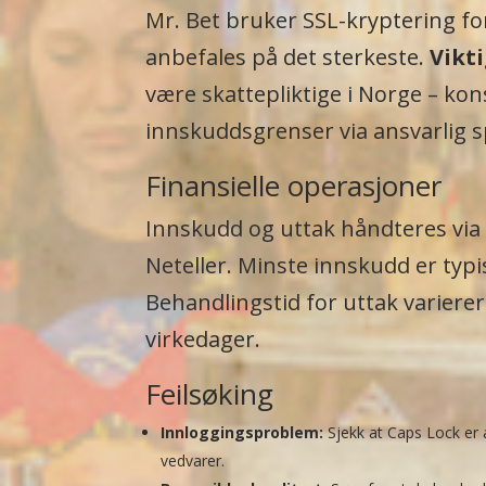
Mr. Bet bruker SSL-kryptering fo
anbefales på det sterkeste.
Vikti
være skattepliktige i Norge – kons
innskuddsgrenser via ansvarlig s
Finansielle operasjoner
Innskudd og uttak håndteres via 
Neteller. Minste innskudd er typ
Behandlingstid for uttak variere
virkedager.
Feilsøking
Innloggingsproblem:
Sjekk at Caps Lock er a
vedvarer.