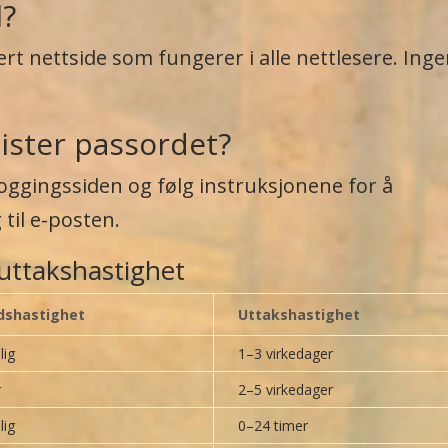
l?
ert nettside som fungerer i alle nettlesere. Ing
mister passordet?
loggingssiden og følg instruksjonene for å
 til e-posten.
 uttakshastighet
dshastighet
Uttakshastighet
lig
1–3 virkedager
r
2–5 virkedager
lig
0–24 timer