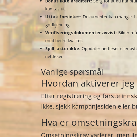
Bonus ikke kreditert:
Sørg for at du har br
kan tas ut.
Uttak forsinket:
Dokumenter kan mangle. Last
godkjenning.
Verifiseringsdokumenter avvist:
Bilder må 
med bedre kvalitet.
Spill laster ikke:
Oppdater nettleser eller byt
nettleser.
Vanlige spørsmål
Hvordan aktiverer je
Etter registrering og første inns
ikke, sjekk kampanjesiden eller 
Hva er omsetningskra
Omsetningskrav varierer, men li