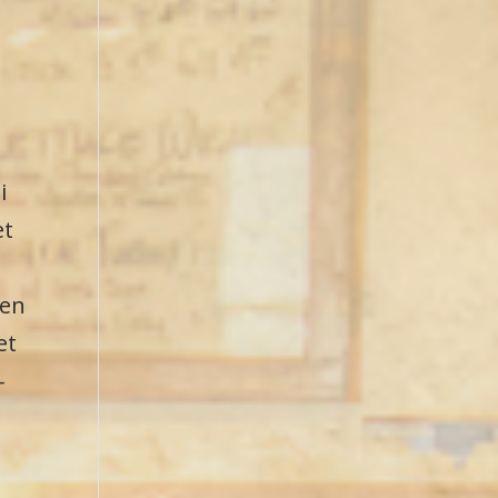
i
et
jen
et
–