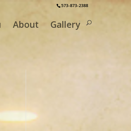
573-873-2388
u
About
Gallery