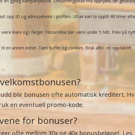
ukt en gyldig kampanjekode. Omsetningskrav må oppfylles før gevinst
 opp ID og adressebevis i profilen. Uttak kan ta opptil 48 timer ette
være klare og i farger. Filstørrelse bør være under 5 MB. Prøv på nyt
t til en annen enhet. Tøm buffer og cookies. Bruk alltid en oppdatert
g velkomstbonusen?
kudd blir bonusen ofte automatisk kreditert. Hv
bruk en eventuell promo-kode.
vene for bonuser?
gger ofte mellom 30x og 40x bonusbeløpet. Les