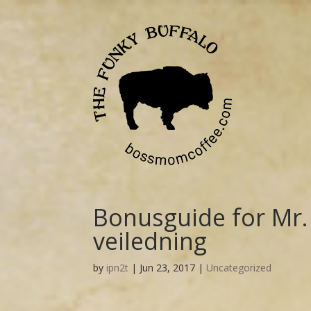
Bonusguide for Mr. 
veiledning
by
ipn2t
|
Jun 23, 2017
|
Uncategorized