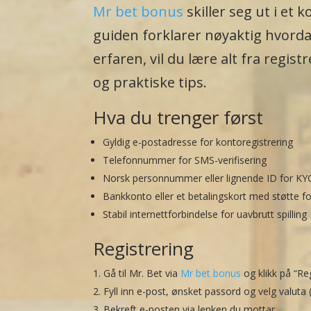
Mr bet bonus
skiller seg ut i et
guiden forklarer nøyaktig hvordan
erfaren, vil du lære alt fra regis
og praktiske tips.
Hva du trenger først
Gyldig e-postadresse for kontoregistrering
Telefonnummer for SMS-verifisering
Norsk personnummer eller lignende ID for KY
Bankkonto eller et betalingskort med støtte f
Stabil internettforbindelse for uavbrutt spilling
Registrering
Gå til Mr. Bet via
Mr bet bonus
og klikk på “Reg
Fyll inn e-post, ønsket passord og velg valuta
Bekreft e-posten via lenken du mottar.