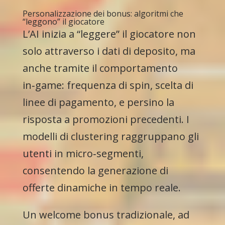
Personalizzazione dei bonus: algoritmi che
“leggono” il giocatore
L’AI inizia a “leggere” il giocatore non
solo attraverso i dati di deposito, ma
anche tramite il comportamento
in‑game: frequenza di spin, scelta di
linee di pagamento, e persino la
risposta a promozioni precedenti. I
modelli di clustering raggruppano gli
utenti in micro‑segmenti,
consentendo la generazione di
offerte dinamiche in tempo reale.
Un welcome bonus tradizionale, ad