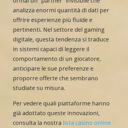
ormai un “partner” invisibile che
analizza enormi quantità di dati per
offrire esperienze più fluide e
pertinenti. Nel settore del gaming
digitale, questa tendenza si traduce
in sistemi capaci di leggere il
comportamento di un giocatore,
anticipare le sue preferenze e
proporre offerte che sembrano
studiate su misura.
Per vedere quali piattaforme hanno
già adottato queste innovazioni,
consulta la nostra
lista casino online