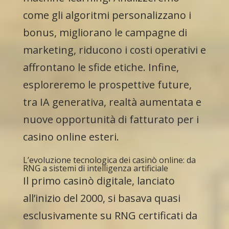
come gli algoritmi personalizzano i
bonus, migliorano le campagne di
marketing, riducono i costi operativi e
affrontano le sfide etiche. Infine,
esploreremo le prospettive future,
tra IA generativa, realtà aumentata e
nuove opportunità di fatturato per i
casino online esteri.
L’evoluzione tecnologica dei casinò online: da
RNG a sistemi di intelligenza artificiale
Il primo casinò digitale, lanciato
all’inizio del 2000, si basava quasi
esclusivamente su RNG certificati da