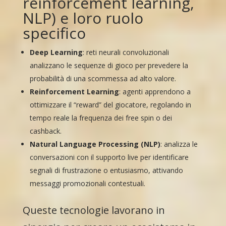
reinforcement learning,
NLP) e loro ruolo
specifico
Deep Learning
: reti neurali convoluzionali
analizzano le sequenze di gioco per prevedere la
probabilità di una scommessa ad alto valore.
Reinforcement Learning
: agenti apprendono a
ottimizzare il “reward” del giocatore, regolando in
tempo reale la frequenza dei free spin o dei
cashback.
Natural Language Processing (NLP)
: analizza le
conversazioni con il supporto live per identificare
segnali di frustrazione o entusiasmo, attivando
messaggi promozionali contestuali.
Queste tecnologie lavorano in