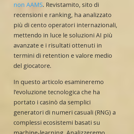
non AAMS
. Revistamito, sito di
recensioni e ranking, ha analizzato
più di cento operatori internazionali,
mettendo in luce le soluzioni AI più
avanzate e i risultati ottenuti in
termini di retention e valore medio
del giocatore.
In questo articolo esamineremo
l’evoluzione tecnologica che ha
portato i casinò da semplici
generatori di numeri casuali (RNG) a
complessi ecosistemi basati su
machine‑learning. Analizzeremo