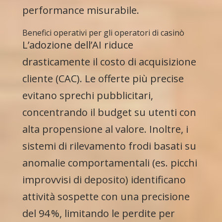
performance misurabile.
Benefici operativi per gli operatori di casinò
L’adozione dell’AI riduce
drasticamente il costo di acquisizione
cliente (CAC). Le offerte più precise
evitano sprechi pubblicitari,
concentrando il budget su utenti con
alta propensione al valore. Inoltre, i
sistemi di rilevamento frodi basati su
anomalie comportamentali (es. picchi
improvvisi di deposito) identificano
attività sospette con una precisione
del 94 %, limitando le perdite per