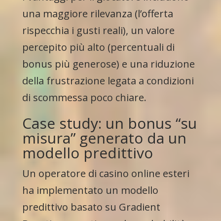
una maggiore rilevanza (l’offerta
rispecchia i gusti reali), un valore
percepito più alto (percentuali di
bonus più generose) e una riduzione
della frustrazione legata a condizioni
di scommessa poco chiare.
Case study: un bonus “su
misura” generato da un
modello predittivo
Un operatore di casino online esteri
ha implementato un modello
predittivo basato su Gradient