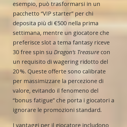
esempio, può trasformarsi in un
pacchetto “VIP starter” per chi
deposita più di €500 nella prima
settimana, mentre un giocatore che
preferisce slot a tema fantasy riceve
30 free spin su
Dragon’s Treasure
con
un requisito di wagering ridotto del
20 %. Queste offerte sono calibrate
per massimizzare la percezione di
valore, evitando il fenomeno del
“bonus fatigue” che porta i giocatori a
ignorare le promozioni standard.
I vantaggi per il giocatore includono