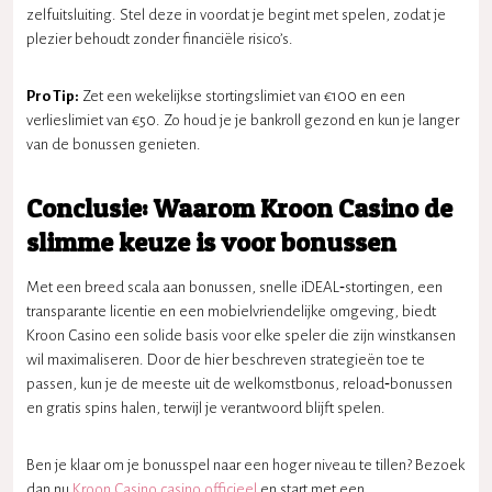
zelfuitsluiting. Stel deze in voordat je begint met spelen, zodat je
plezier behoudt zonder financiële risico’s.
Pro Tip:
Zet een wekelijkse stortingslimiet van €100 en een
verlieslimiet van €50. Zo houd je je bankroll gezond en kun je langer
van de bonussen genieten.
Conclusie: Waarom Kroon Casino de
slimme keuze is voor bonussen
Met een breed scala aan bonussen, snelle iDEAL‑stortingen, een
transparante licentie en een mobielvriendelijke omgeving, biedt
Kroon Casino een solide basis voor elke speler die zijn winstkansen
wil maximaliseren. Door de hier beschreven strategieën toe te
passen, kun je de meeste uit de welkomstbonus, reload‑bonussen
en gratis spins halen, terwijl je verantwoord blijft spelen.
Ben je klaar om je bonusspel naar een hoger niveau te tillen? Bezoek
dan nu
Kroon Casino casino officieel
en start met een