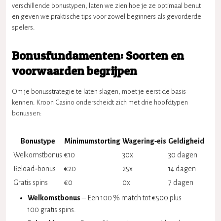
verschillende bonustypen, laten we zien hoe je ze optimaal benut
en geven we praktische tips voor zowel beginners als gevorderde
spelers.
Bonusfundamenten: Soorten en
voorwaarden begrijpen
Om je bonusstrategie te laten slagen, moet je eerst de basis
kennen. Kroon Casino onderscheidt zich met drie hoofdtypen
bonussen:
Bonustype
Minimumstorting
Wagering‑eis
Geldigheid
Welkomstbonus
€10
30x
30 dagen
Reload‑bonus
€20
25x
14 dagen
Gratis spins
€0
0x
7 dagen
Welkomstbonus
– Een 100 % match tot €500 plus
100 gratis spins.