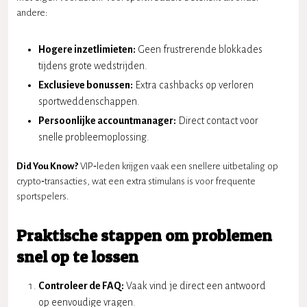
andere:
Hogere inzetlimieten:
Geen frustrerende blokkades
tijdens grote wedstrijden.
Exclusieve bonussen:
Extra cashbacks op verloren
sportweddenschappen.
Persoonlijke accountmanager:
Direct contact voor
snelle probleemoplossing.
Did You Know?
VIP‑leden krijgen vaak een snellere uitbetaling op
crypto‑transacties, wat een extra stimulans is voor frequente
sportspelers.
Praktische stappen om problemen
snel op te lossen
Controleer de FAQ:
Vaak vind je direct een antwoord
op eenvoudige vragen.