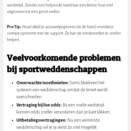
wedstrijd. Zonder een helpende hand kan een kleine fout snel
uitgroeien tot een groot verlies.
Pro Tip:
Houd altijd je accountgegevens bij de hand voordat je
contact opneemt met de support. Zo kan de medewerker je sneller
helpen.
Veelvoorkomende problemen
bij sportweddenschappen
Onverwachte inzetlimieten:
Soms blokkeert het
systeem een weddenschap omdat de limiet wordt
overschreden.
Vertraging bij live odds:
Bij een snelle wedstrijd
kunnen odds sneller veranderen dan je kunt klikken.
Uitbetalingsvertragingen:
Na een winnende
weddenschap wil je je winst zo snel mogelijk