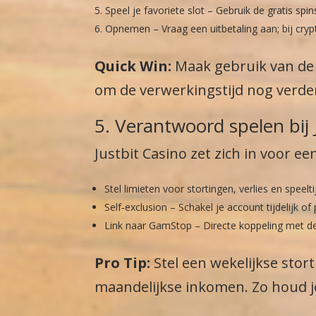
Speel je favoriete slot – Gebruik de gratis s
Opnemen – Vraag een uitbetaling aan; bij cryp
Quick Win:
Maak gebruik van de “
om de verwerkingstijd nog verder
5. Verantwoord spelen bij 
Justbit Casino zet zich in voor ee
Stel limieten voor stortingen, verlies en speelti
Self‑exclusion – Schakel je account tijdelijk of
Link naar GamStop – Directe koppeling met de 
Pro Tip:
Stel een wekelijkse stort
maandelijkse inkomen. Zo houd je