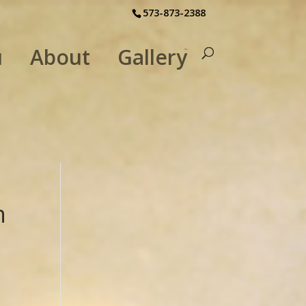
573-873-2388
u
About
Gallery
n