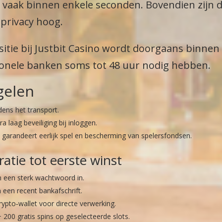
 vaak binnen enkele seconden. Bovendien zijn 
 privacy hoog.
itie bij Justbit Casino wordt doorgaans binnen
tionele banken soms tot 48 uur nodig hebben.
gelen
dens het transport.
 laag beveiliging bij inloggen.
 garandeert eerlijk spel en bescherming van spelersfondsen.
ratie tot eerste winst
n een sterk wachtwoord in.
n een recent bankafschrift.
rypto‑wallet voor directe verwerking.
200 gratis spins op geselecteerde slots.