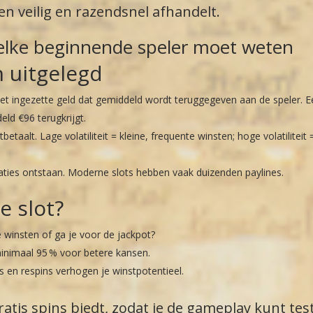
gen veilig en razendsnel afhandelt.
t elke beginnende speler moet weten
n uitgelegd
het ingezette geld dat gemiddeld wordt teruggegeven aan de speler. 
ld €96 terugkrijgt.
betaalt. Lage volatiliteit = kleine, frequente winsten; hoge volatiliteit 
ties ontstaan. Moderne slots hebben vaak duizenden paylines.
e slot?
ne winsten of ga je voor de jackpot?
inimaal 95 % voor betere kansen.
rs en respins verhogen je winstpotentieel.
ratis spins biedt, zodat je de gameplay kunt tes