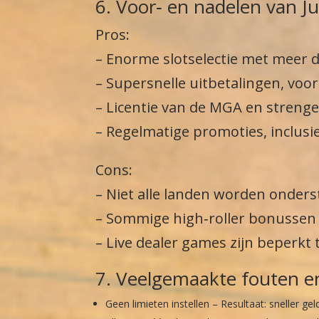
6. Voor‑ en nadelen van Ju
Pros:
– Enorme slotselectie met meer da
– Supersnelle uitbetalingen, voora
– Licentie van de MGA en strenge
– Regelmatige promoties, inclusie
Cons:
– Niet alle landen worden onderst
– Sommige high‑roller bonussen
– Live dealer games zijn beperkt 
7. Veelgemaakte fouten e
Geen limieten instellen – Resultaat: sneller ge