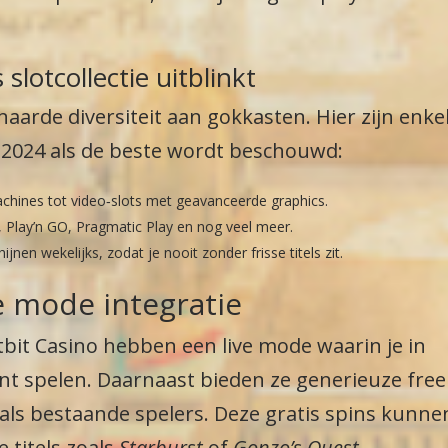
slotcollectie uitblinkt
aarde diversiteit aan gokkasten. Hier zijn enke
 2024 als de beste wordt beschouwd:
achines tot video‑slots met geavanceerde graphics.
 Play’n GO, Pragmatic Play en nog veel meer.
en wekelijks, zodat je nooit zonder frisse titels zit.
ve mode integratie
stbit Casino hebben een live mode waarin je in
nt spelen. Daarnaast bieden ze generieuze free
als bestaande spelers. Deze gratis spins kunne
 titels zoals
Starburst
of
Gonzo’s Quest
.