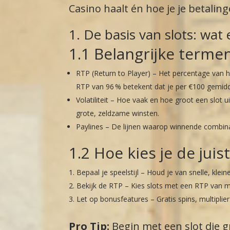
Casino haalt én hoe je je betalin
1. De basis van slots: wa
1.1 Belangrijke terme
RTP (Return to Player) – Het percentage van 
RTP van 96 % betekent dat je per €100 gemidde
Volatiliteit – Hoe vaak en hoe groot een slot uit
grote, zeldzame winsten.
Paylines – De lijnen waarop winnende combina
1.2 Hoe kies je de juist
Bepaal je speelstijl – Houd je van snelle, klei
Bekijk de RTP – Kies slots met een RTP van m
Let op bonusfeatures – Gratis spins, multiplie
Pro Tip:
Begin met een slot die g