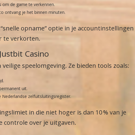
pins om de game te verkennen.
to ontvang je het binnen minuten.
snelle opname” optie in je accountinstellingen
 te verkorten.
Justbit Casino
n veilige speelomgeving. Ze bieden tools zoals:
jd.
 permanent uit.
Nederlandse zelfuitsluitingsregister.
ingslimiet in die niet hoger is dan 10 % van je
 controle over je uitgaven.