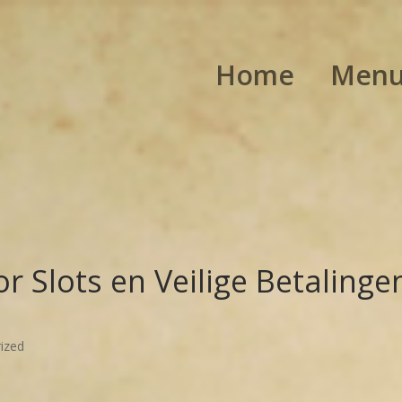
Home
Men
r Slots en Veilige Betalinge
ized