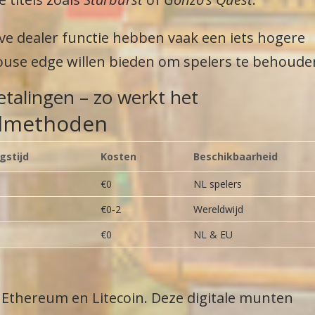
ive dealer functie hebben vaak een iets hogere
ouse edge willen bieden om spelers te behoude
betalingen – zo werkt het
aalmethoden
gstijd
Kosten
Beschikbaarheid
€0
NL spelers
€0‑2
Wereldwijd
€0
NL & EU
, Ethereum en Litecoin. Deze digitale munten