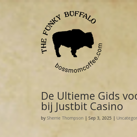
De Ultieme Gids voo
bij Justbit Casino
by
Sherrie Thompson
|
Sep 3, 2025
|
Uncategor