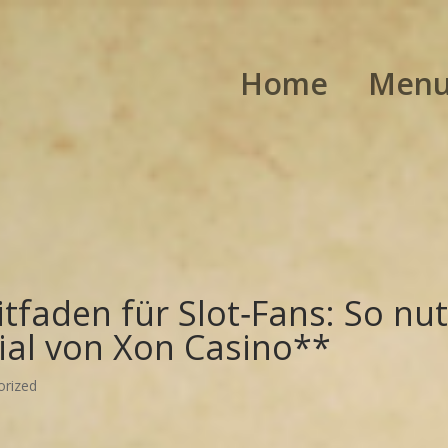
Home
Men
itfaden für Slot‑Fans: So nut
zial von Xon Casino**
orized