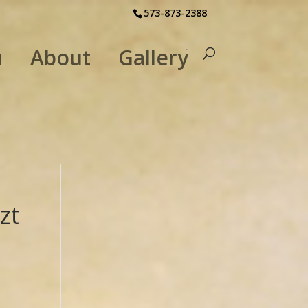
573-873-2388
u
About
Gallery
zt