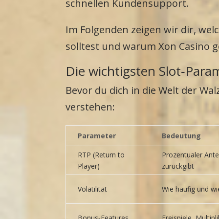
schnellen Kundensupport.
Im Folgenden zeigen wir dir, wel
solltest und warum Xon Casino gen
Die wichtigsten Slot‑Param
Bevor du dich in die Welt der Wal
verstehen:
Parameter
Bedeutung
RTP (Return to
Prozentualer Anteil
Player)
zurückgibt
Volatilität
Wie häufig und wi
Bonus‑Features
Freispiele, Multip