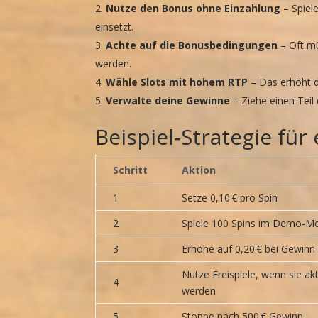
Nutze den Bonus ohne Einzahlung
– Spiel
einsetzt.
Achte auf die Bonusbedingungen
– Oft m
werden.
Wähle Slots mit hohem RTP
– Das erhöht d
Verwalte deine Gewinne
– Ziehe einen Teil
Beispiel‑Strategie für 
Schritt
Aktion
1
Setze 0,10 € pro Spin
2
Spiele 100 Spins im Demo‑M
3
Erhöhe auf 0,20 € bei Gewinn
Nutze Freispiele, wenn sie akt
4
werden
5
Stoppe nach 500 € Gewinn