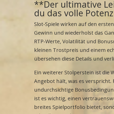
**Der ultimative Le
du das volle Poten
Slot‑Spiele wirken auf den ersten
Gewinn und wiederholst das Gan
RTP‑Werte, Volatilität und Bonu
kleinen Trostpreis und einem ec
übersehen diese Details und verli
Ein weiterer Stolperstein ist die 
Angebot hält, was es verspricht
undurchsichtige Bonusbedingung
ist es wichtig, einen vertrauensw
breites Spielportfolio bietet, s