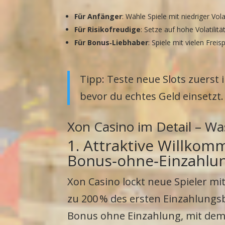
Für Anfänger
: Wähle Spiele mit niedriger Vol
Für Risikofreudige
: Setze auf hohe Volatilit
Für Bonus‑Liebhaber
: Spiele mit vielen Frei
Tipp: Teste neue Slots zuerst
bevor du echtes Geld einsetzt.
Xon Casino im Detail – Wa
1. Attraktive Willkom
Bonus‑ohne‑Einzahlu
Xon Casino lockt neue Spieler m
zu 200 % des ersten Einzahlungsb
Bonus ohne Einzahlung, mit dem 