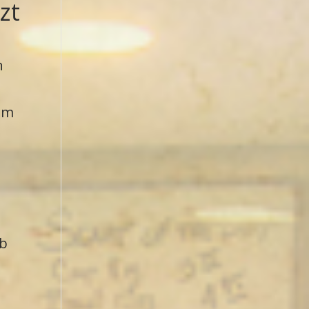
zt
n
nem
lb