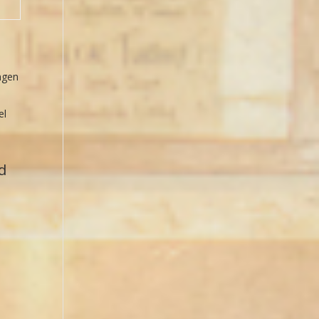
ungen
el
d