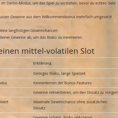
e im Demo‑Modus, um das Spiel zu verstehen, bevor du echtes Geld
üssen Gewinne aus dem Willkommensbonus mehrfach umgesetzt
eine langfristigen Gewinnchancen.
 deiner Gewinne ab, um das Risiko zu minimieren.
einen mittel‑volatilen Slot
Erklärung
Geringes Risiko, lange Spielzeit
odus
Kennenlernen der Bonus‑Features
Gewinne reinvestieren, um den Einsatz zu steiger
iviert
Maximale Gewinnchance ohne zusätzlichen
Einsatz
Gewinne sichern, Risiko reduzieren