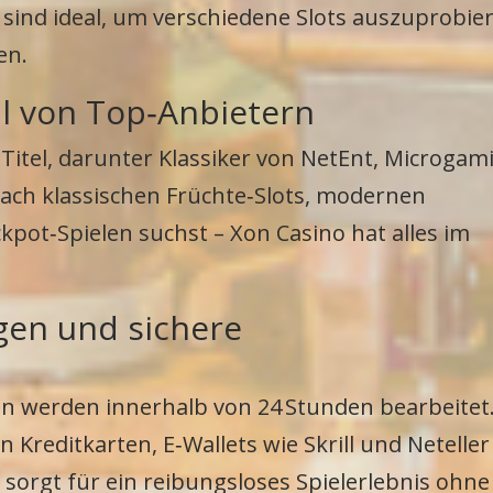
n sind ideal, um verschiedene Slots auszuprobie
en.
hl von Top‑Anbietern
 Titel, darunter Klassiker von NetEnt, Microgam
nach klassischen Früchte‑Slots, modernen
kpot‑Spielen suchst – Xon Casino hat alles im
gen und sichere
n werden innerhalb von 24 Stunden bearbeitet
reditkarten, E‑Wallets wie Skrill und Neteller
sorgt für ein reibungsloses Spielerlebnis ohne