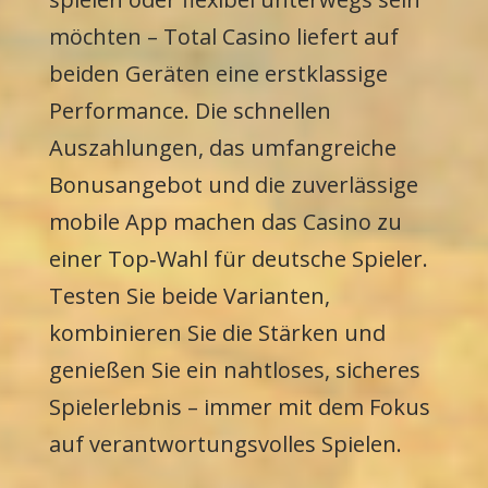
möchten – Total Casino liefert auf
beiden Geräten eine erstklassige
Performance. Die schnellen
Auszahlungen, das umfangreiche
Bonusangebot und die zuverlässige
mobile App machen das Casino zu
einer Top‑Wahl für deutsche Spieler.
Testen Sie beide Varianten,
kombinieren Sie die Stärken und
genießen Sie ein nahtloses, sicheres
Spielerlebnis – immer mit dem Fokus
auf verantwortungsvolles Spielen.