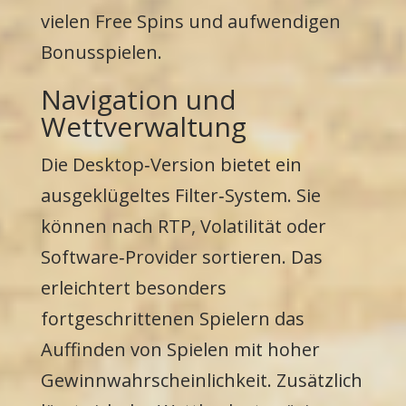
vielen Free Spins und aufwendigen
Bonusspielen.
Navigation und
Wettverwaltung
Die Desktop‑Version bietet ein
ausgeklügeltes Filter‑System. Sie
können nach RTP, Volatilität oder
Software‑Provider sortieren. Das
erleichtert besonders
fortgeschrittenen Spielern das
Auffinden von Spielen mit hoher
Gewinnwahrscheinlichkeit. Zusätzlich