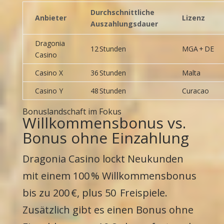
Durchschnittliche
Anbieter
Lizenz
Auszahlungsdauer
Dragonia
12 Stunden
MGA + DE
Casino
Casino X
36 Stunden
Malta
Casino Y
48 Stunden
Curacao
Bonuslandschaft im Fokus
Willkommensbonus vs.
Bonus ohne Einzahlung
Dragonia Casino lockt Neukunden
mit einem 100 % Willkommensbonus
bis zu 200 €, plus 50 Freispiele.
Zusätzlich gibt es einen Bonus ohne