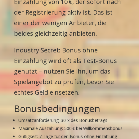
Einzahlung von 10 €, der sofort nach
der Registrierung aktiv ist. Das ist
einer der wenigen Anbieter, die
beides gleichzeitig anbieten.
Industry Secret: Bonus ohne
Einzahlung wird oft als Test‑Bonus
genutzt – nutzen Sie ihn, um das
Spielangebot zu prüfen, bevor Sie
echtes Geld einsetzen.
Bonusbedingungen
Umsatzanforderung: 30‑x des Bonusbetrags
Maximale Auszahlung: 500 € bei Willkommensbonus
Gültigkeit: 7 Tage für den Bonus ohne Einzahlung