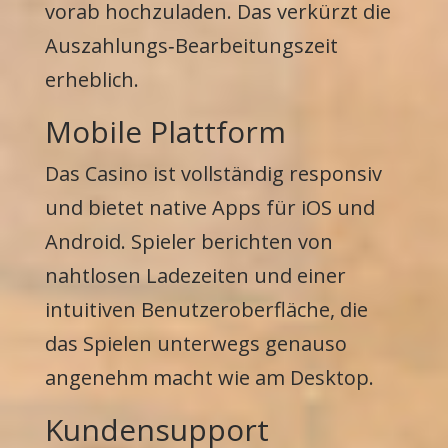
vorab hochzuladen. Das verkürzt die
Auszahlungs‑Bearbeitungszeit
erheblich.
Mobile Plattform
Das Casino ist vollständig responsiv
und bietet native Apps für iOS und
Android. Spieler berichten von
nahtlosen Ladezeiten und einer
intuitiven Benutzeroberfläche, die
das Spielen unterwegs genauso
angenehm macht wie am Desktop.
Kundensupport