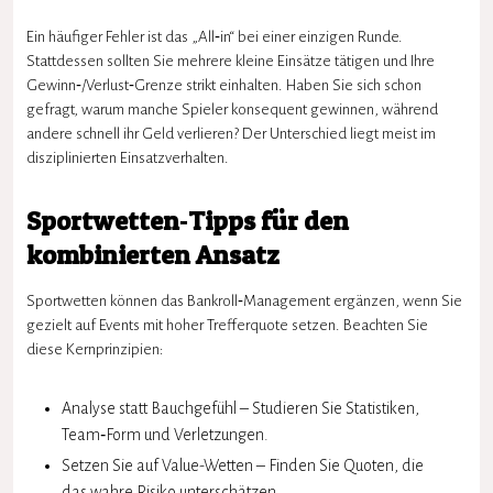
Ein häufiger Fehler ist das „All‑in“ bei einer einzigen Runde.
Stattdessen sollten Sie mehrere kleine Einsätze tätigen und Ihre
Gewinn‑/Verlust‑Grenze strikt einhalten. Haben Sie sich schon
gefragt, warum manche Spieler konsequent gewinnen, während
andere schnell ihr Geld verlieren? Der Unterschied liegt meist im
disziplinierten Einsatzverhalten.
Sportwetten‑Tipps für den
kombinierten Ansatz
Sportwetten können das Bankroll‑Management ergänzen, wenn Sie
gezielt auf Events mit hoher Trefferquote setzen. Beachten Sie
diese Kernprinzipien:
Analyse statt Bauchgefühl – Studieren Sie Statistiken,
Team‑Form und Verletzungen.
Setzen Sie auf Value-Wetten – Finden Sie Quoten, die
das wahre Risiko unterschätzen.