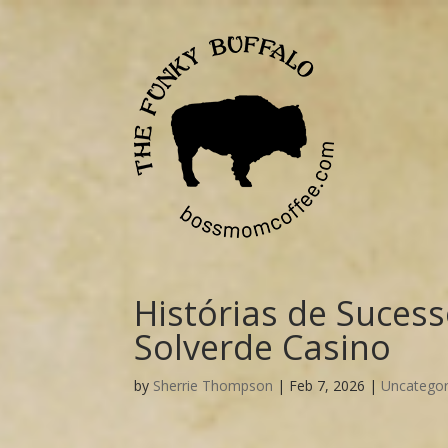
Histórias de Sucess
Solverde Casino
by
Sherrie Thompson
|
Feb 7, 2026
|
Uncategor