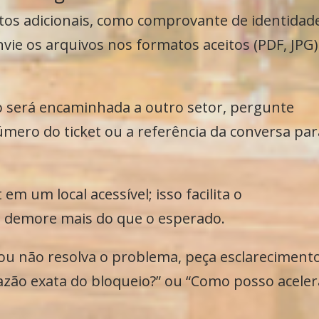
tos adicionais, como comprovante de identidad
vie os arquivos nos formatos aceitos (PDF, JPG)
ão será encaminhada a outro setor, pergunte
mero do ticket ou a referência da conversa par
em um local acessível; isso facilita o
 demore mais do que o esperado.
 ou não resolva o problema, peça esclareciment
 razão exata do bloqueio?” ou “Como posso aceler