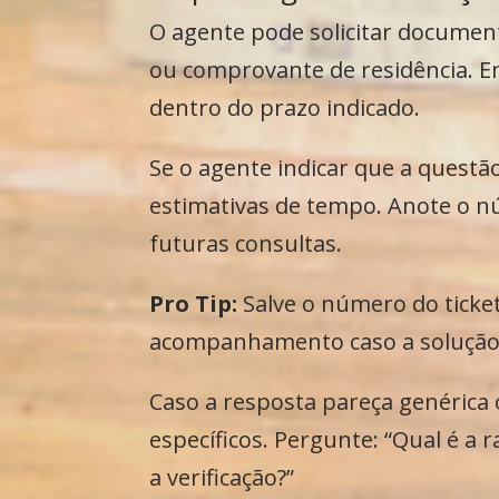
O agente pode solicitar documen
ou comprovante de residência. En
dentro do prazo indicado.
Se o agente indicar que a quest
estimativas de tempo. Anote o nú
futuras consultas.
Pro Tip:
Salve o número do ticket 
acompanhamento caso a solução
Caso a resposta pareça genérica
específicos. Pergunte: “Qual é a
a verificação?”