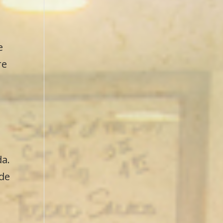
e
re
da.
 de