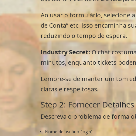
Ao usar o formulário, selecione a 
de Conta” etc. Isso encaminha s
reduzindo o tempo de espera.
Industry Secret:
O chat costuma
minutos, enquanto tickets podem
Lembre‑se de manter um tom e
claras e respeitosas.
Step 2: Fornecer Detalhes
Descreva o problema de forma obj
Nome de usuário (login)