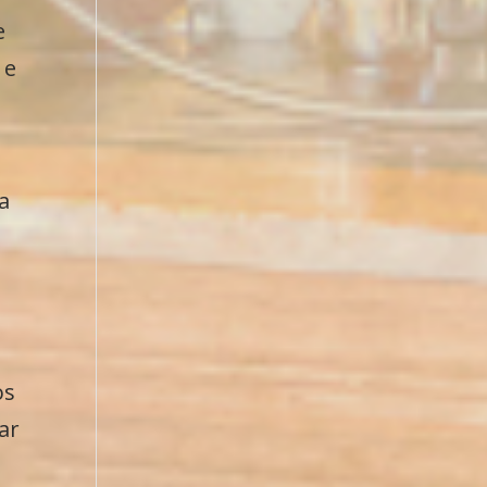
e
 e
a
os
ar