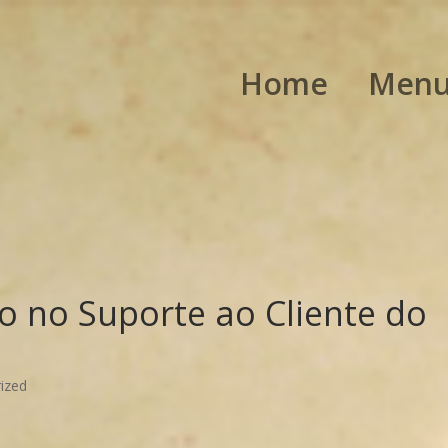
Home
Men
o no Suporte ao Cliente do
ized