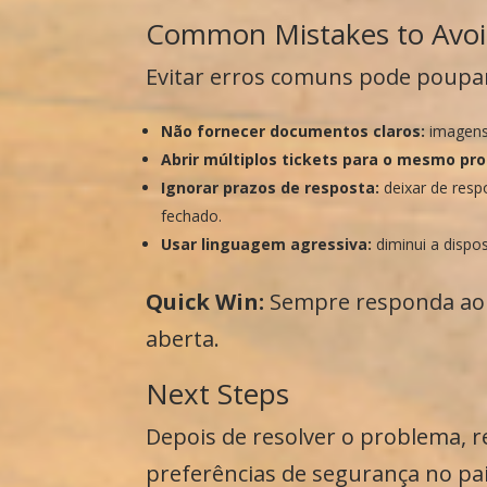
Common Mistakes to Avo
Evitar erros comuns pode poupar 
Não fornecer documentos claros:
imagens 
Abrir múltiplos tickets para o mesmo pr
Ignorar prazos de resposta:
deixar de resp
fechado.
Usar linguagem agressiva:
diminui a dispo
Quick Win:
Sempre responda ao 
aberta.
Next Steps
Depois de resolver o problema, re
preferências de segurança no pai