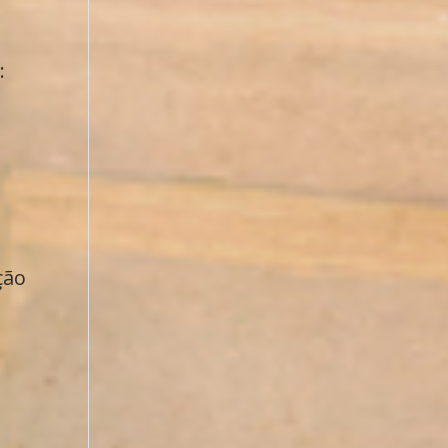
:
ção