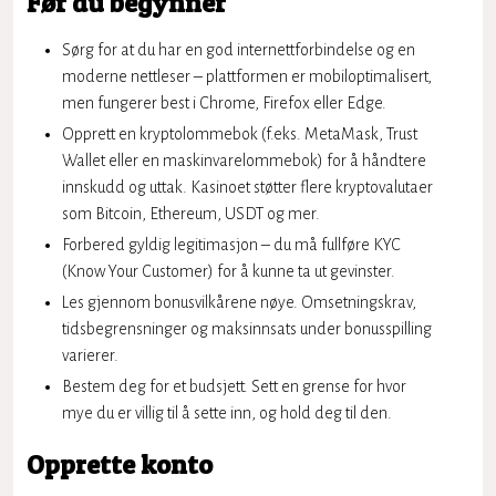
Før du begynner
Sørg for at du har en god internettforbindelse og en
moderne nettleser – plattformen er mobiloptimalisert,
men fungerer best i Chrome, Firefox eller Edge.
Opprett en kryptolommebok (f.eks. MetaMask, Trust
Wallet eller en maskinvarelommebok) for å håndtere
innskudd og uttak. Kasinoet støtter flere kryptovalutaer
som Bitcoin, Ethereum, USDT og mer.
Forbered gyldig legitimasjon – du må fullføre KYC
(Know Your Customer) for å kunne ta ut gevinster.
Les gjennom bonusvilkårene nøye. Omsetningskrav,
tidsbegrensninger og maksinnsats under bonusspilling
varierer.
Bestem deg for et budsjett. Sett en grense for hvor
mye du er villig til å sette inn, og hold deg til den.
Opprette konto