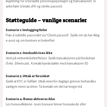
kryptering for å beskytte personopplysninger og transaksjoner. Vi
anbefaler å bruke 2FA og sterke passord.
Støtteguide – vanlige scenarier
Scenarie 1: Innlogging feiler
Prøv å nullstille passordet via “Glemt passord”. Sjekk om du har riktig
e-post og om kontoen er bekreftet.
Scenarie 2: Innskudd vises ikke
Vent på nettverksbekreftelser. Sjekk transaksjonen på blockchain
(f.eks. Etherscan). Kontakt kundestøtte med transaksjons-ID.
Scenarie 3: Uttak er forsinket
Sjekk at KYC er fullført. Uttak innenfor daglige grenser behandles
vanligvis innen 24 timer. Ta kontakt om det tar lenger tid.
Scenarie 4: Bonus aktiveres ikke
Les bonusvilkårene: noen bonuser krever bonuskode eller