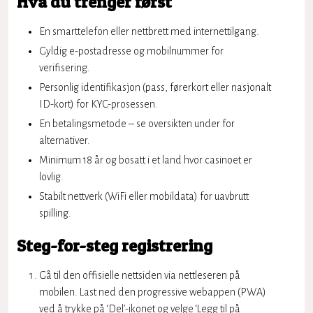
Hva du trenger først
En smarttelefon eller nettbrett med internettilgang.
Gyldig e-postadresse og mobilnummer for
verifisering.
Personlig identifikasjon (pass, førerkort eller nasjonalt
ID-kort) for KYC-prosessen.
En betalingsmetode – se oversikten under for
alternativer.
Minimum 18 år og bosatt i et land hvor casinoet er
lovlig.
Stabilt nettverk (WiFi eller mobildata) for uavbrutt
spilling.
Steg-for-steg registrering
Gå til den offisielle nettsiden via nettleseren på
mobilen. Last ned den progressive webappen (PWA)
ved å trykke på ‘Del’-ikonet og velge ‘Legg til på