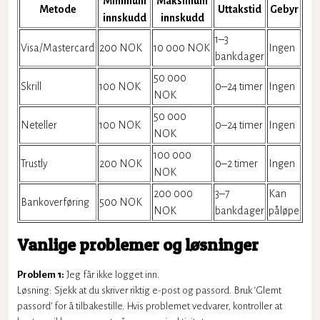
Minimum
Maksimum
Metode
Uttakstid
Gebyr
innskudd
innskudd
1–3
Visa/Mastercard
200 NOK
10 000 NOK
Ingen
bankdager
50 000
Skrill
100 NOK
0–24 timer
Ingen
NOK
50 000
Neteller
100 NOK
0–24 timer
Ingen
NOK
100 000
Trustly
200 NOK
0–2 timer
Ingen
NOK
200 000
3–7
Kan
Bankoverføring
500 NOK
NOK
bankdager
påløpe
Vanlige problemer og løsninger
Problem 1:
Jeg får ikke logget inn.
Løsning: Sjekk at du skriver riktig e-post og passord. Bruk ‘Glemt
passord’ for å tilbakestille. Hvis problemet vedvarer, kontroller at