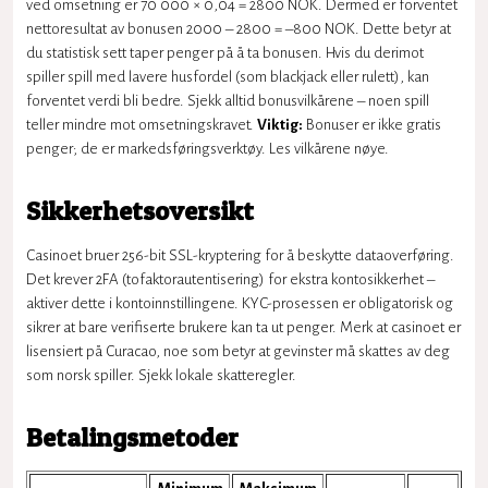
ved omsetning er 70 000 × 0,04 = 2800 NOK. Dermed er forventet
nettoresultat av bonusen 2000 – 2800 = –800 NOK. Dette betyr at
du statistisk sett taper penger på å ta bonusen. Hvis du derimot
spiller spill med lavere husfordel (som blackjack eller rulett), kan
forventet verdi bli bedre. Sjekk alltid bonusvilkårene – noen spill
teller mindre mot omsetningskravet.
Viktig:
Bonuser er ikke gratis
penger; de er markedsføringsverktøy. Les vilkårene nøye.
Sikkerhetsoversikt
Casinoet bruer 256-bit SSL-kryptering for å beskytte dataoverføring.
Det krever 2FA (tofaktorautentisering) for ekstra kontosikkerhet –
aktiver dette i kontoinnstillingene. KYC-prosessen er obligatorisk og
sikrer at bare verifiserte brukere kan ta ut penger. Merk at casinoet er
lisensiert på Curacao, noe som betyr at gevinster må skattes av deg
som norsk spiller. Sjekk lokale skatteregler.
Betalingsmetoder