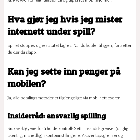
Ja, PWA-en er fullt funksjonell og tilpasset mobilskjermer.
Hva gjør jeg hvis jeg mister
internett under spill?
Spillet stoppes og resultatet lagres. Når du kobler til igjen, fortsetter
du der du slapp.
Kan jeg sette inn penger på
mobilen?
Ja, alle betalingsmetoder er tilgjengelige via mobilnettleseren.
Insiderråd: ansvarlig spilling
Bruk verktøyene for å holde kontroll: Sett innskuddsgrenser (daglig,
ukentlig, månedlig) i kontoinnstillingene. Aktiver tapsgrenser og