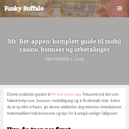
Funky Buffalo
Mr. Bet-appen: komplett guide til mobil
casino, bonuser og utbetalinger
SEPTEMBER 2, 2015
Denne praktiske guiden til
Mr bet casino app
fokuserer på det som
faktisk betyr noe: bonuser, mobiltilgang og å få utbetalt i tide. Enten
du er ny eller erfaren, gir denne artikkelen deg trinnvise instruksjoner,
matematikken bak bonusene og tips for å unngå vanlige fallgruver.