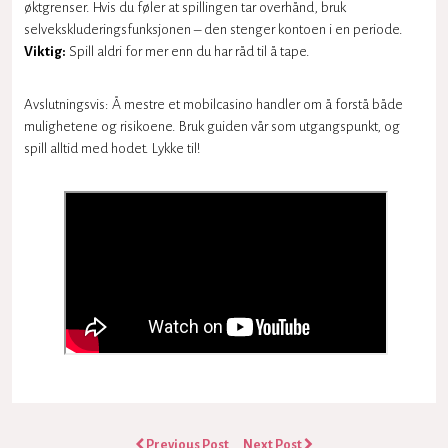
øktgrenser. Hvis du føler at spillingen tar overhånd, bruk
selvekskluderingsfunksjonen – den stenger kontoen i en periode.
Viktig:
Spill aldri for mer enn du har råd til å tape.
Avslutningsvis: Å mestre et mobilcasino handler om å forstå både
mulighetene og risikoene. Bruk guiden vår som utgangspunkt, og
spill alltid med hodet. Lykke til!
Previous Post
Next Post