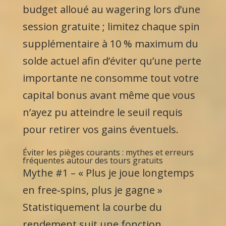
budget alloué au wagering lors d’une
session gratuite ; limitez chaque spin
supplémentaire à 10 % maximum du
solde actuel afin d’éviter qu’une perte
importante ne consomme tout votre
capital bonus avant même que vous
n’ayez pu atteindre le seuil requis
pour retirer vos gains éventuels.
Éviter les pièges courants : mythes et erreurs
fréquentes autour des tours gratuits
Mythe #1 – « Plus je joue longtemps
en free‑spins, plus je gagne »
Statistiquement la courbe du
rendement suit une fonction