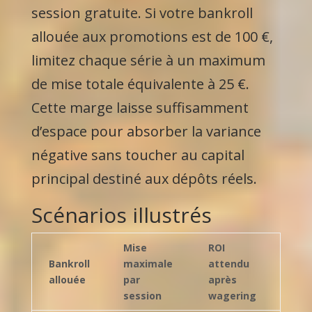
session gratuite. Si votre bankroll
allouée aux promotions est de 100 €,
limitez chaque série à un maximum
de mise totale équivalente à 25 €.
Cette marge laisse suffisamment
d’espace pour absorber la variance
négative sans toucher au capital
principal destiné aux dépôts réels.
Scénarios illustrés
Mise
ROI
Bankroll
maximale
attendu
allouée
par
après
session
wagering