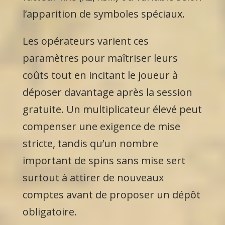
l’apparition de symboles spéciaux.
Les opérateurs varient ces
paramètres pour maîtriser leurs
coûts tout en incitant le joueur à
déposer davantage après la session
gratuite. Un multiplicateur élevé peut
compenser une exigence de mise
stricte, tandis qu’un nombre
important de spins sans mise sert
surtout à attirer de nouveaux
comptes avant de proposer un dépôt
obligatoire.