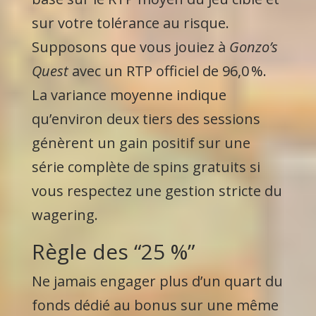
sur votre tolérance au risque.
Supposons que vous jouiez à
Gonzo’s
Quest
avec un RTP officiel de 96,0 %.
La variance moyenne indique
qu’environ deux tiers des sessions
génèrent un gain positif sur une
série complète de spins gratuits si
vous respectez une gestion stricte du
wagering.
Règle des “25 %”
Ne jamais engager plus d’un quart du
fonds dédié au bonus sur une même