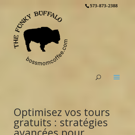
573-873-2388
Optimisez vos tours
gratuits : stratégies
avancées pour