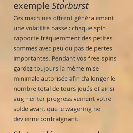
exemple
Starburst
Ces machines offrent généralement
une volatilité basse : chaque spin
rapporte fréquemment des petites
sommes avec peu ou pas de pertes
importantes. Pendant vos free‑spins
gardez toujours la même mise
minimale autorisée afin d’allonger le
nombre total de tours joués et ainsi
augmenter progressivement votre
solde avant que le wagering ne
devienne contraignant.