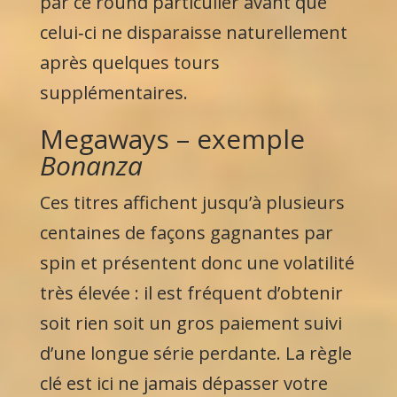
par ce round particulier avant que
celui‑ci ne disparaisse naturellement
après quelques tours
supplémentaires.
Megaways – exemple
Bonanza
Ces titres affichent jusqu’à plusieurs
centaines de façons gagnantes par
spin et présentent donc une volatilité
très élevée : il est fréquent d’obtenir
soit rien soit un gros paiement suivi
d’une longue série perdante. La règle
clé est ici ne jamais dépasser votre