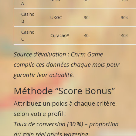
A
Casino
UKGC
30
30×
B
Casino
Curacao*
40
40×
C
Source d’évaluation : Cnrm Game
compile ces données chaque mois pour
garantir leur actualité.
Méthode “Score Bonus”
Attribuez un poids à chaque critère
selon votre profil :
Taux de conversion (30 %) – proportion
du gain réel après wagering.