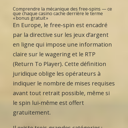
Comprendre la mécanique des free‑spins — ce
que chaque casino cache derrière le terme
« bonus gratuit »
En Europe, le free‑spin est encadré
par la directive sur les jeux d’argent
en ligne qui impose une information
claire sur le wagering et le RTP
(Return To Player). Cette définition
juridique oblige les opérateurs à
indiquer le nombre de mises requises
avant tout retrait possible, même si
le spin lui‑même est offert
gratuitement.
Il existe trois grandes catégories :