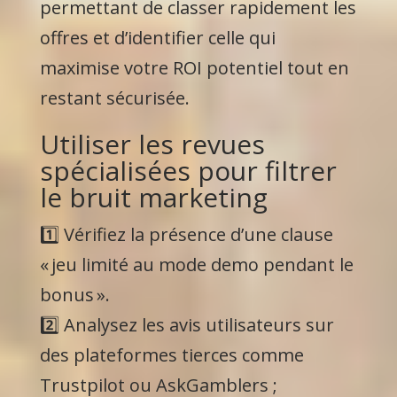
permettant de classer rapidement les
offres et d’identifier celle qui
maximise votre ROI potentiel tout en
restant sécurisée.
Utiliser les revues
spécialisées pour filtrer
le bruit marketing
1️⃣ Vérifiez la présence d’une clause
« jeu limité au mode demo pendant le
bonus ».
2️⃣ Analysez les avis utilisateurs sur
des plateformes tierces comme
Trustpilot ou AskGamblers ;