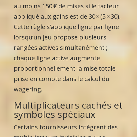
au moins 150 € de mises si le facteur
appliqué aux gains est de 30× (5 × 30).
Cette règle s’applique ligne par ligne
lorsqu’un jeu propose plusieurs
rangées actives simultanément ;
chaque ligne active augmente
proportionnellement la mise totale
prise en compte dans le calcul du
wagering.
Multiplicateurs cachés et
symboles spéciaux
Certains fournisseurs intègrent des