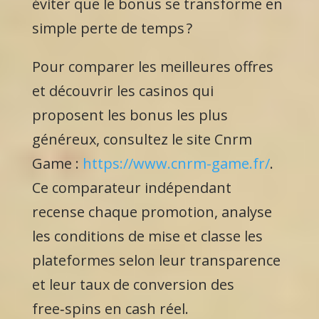
éviter que le bonus se transforme en
simple perte de temps ?
Pour comparer les meilleures offres
et découvrir les casinos qui
proposent les bonus les plus
généreux, consultez le site Cnrm
Game :
https://www.cnrm-game.fr/
.
Ce comparateur indépendant
recense chaque promotion, analyse
les conditions de mise et classe les
plateformes selon leur transparence
et leur taux de conversion des
free‑spins en cash réel.