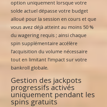
option uniquement lorsque votre
solde actuel dépasse votre budget
alloué pour la session en cours et que
vous avez déjà atteint au moins 50 %
du wagering requis ; ainsi chaque
spin supplémentaire accélère
l’acquisition du volume nécessaire
tout en limitant l’impact sur votre
bankroll globale.
Gestion des jackpots
progressifs activés
uniquement pendant les
spins gratuits