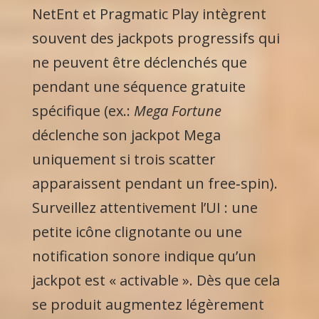
NetEnt et Pragmatic Play intègrent
souvent des jackpots progressifs qui
ne peuvent être déclenchés que
pendant une séquence gratuite
spécifique (ex.:
Mega Fortune
déclenche son jackpot Mega
uniquement si trois scatter
apparaissent pendant un free‑spin).
Surveillez attentivement l’UI : une
petite icône clignotante ou une
notification sonore indique qu’un
jackpot est « activable ». Dès que cela
se produit augmentez légèrement