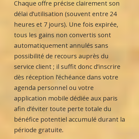
Chaque offre précise clairement son
délai d’utilisation (souvent entre 24
heures et 7 jours). Une fois expirée,
tous les gains non convertis sont
automatiquement annulés sans
possibilité de recours auprès du
service client ; il suffit donc d’inscrire
dès réception l’échéance dans votre
agenda personnel ou votre
application mobile dédiée aux paris
afin d’éviter toute perte totale du
bénéfice potentiel accumulé durant la
période gratuite.