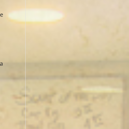
re
ta