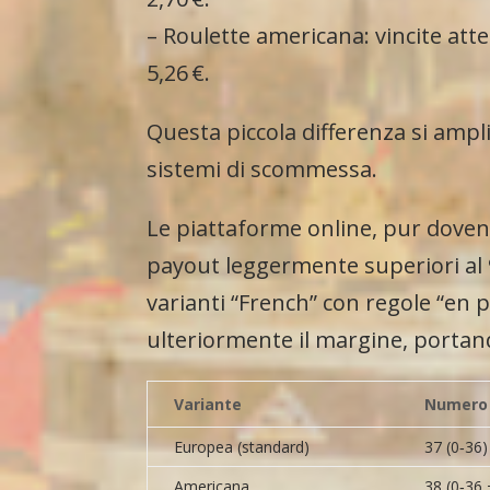
– Roulette americana: vincite attes
5,26 €.
Questa piccola differenza si ampli
sistemi di scommessa.
Le piattaforme online, pur dovend
payout leggermente superiori al 
varianti “French” con regole “en p
ulteriormente il margine, portand
Variante
Numero 
Europea (standard)
37 (0‑36)
Americana
38 (0‑36 