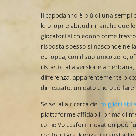
Il capodanno è più di una semplice
le proprie abitudini, anche quelle
giocatori si chiedono come trasfor
risposta spesso si nasconde nella 
europea, con il suo unico zero, of
rispetto alla versione americana,
differenza, apparentemente picco
dimezzato, un dato che può fare l
Se sei alla ricerca dei
migliori si
piattaforme affidabili prima di me
come Voicesforinnovation può fu
confrontare licenze, recensioni e