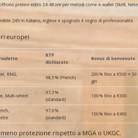
offrono prelievi entro 24‑48 ore per metodi come e‑wallet (Skrill, Netel
nibile 24 h in italiano, inglese e spagnolo è segno di professionalità.
ori europei
RTP
 roulette
Bonus di benvenuto
dichiarato
ler, RNG,
200 % fino a €500 + 50
98,5 % (French)
giri
97,3 %
e, Multi‑wheel
100 % fino a €300
(standard)
ench,
97,0 %
150 % fino a €400
lette
(standard)
no meno protezione rispetto a MGA o UKGC.