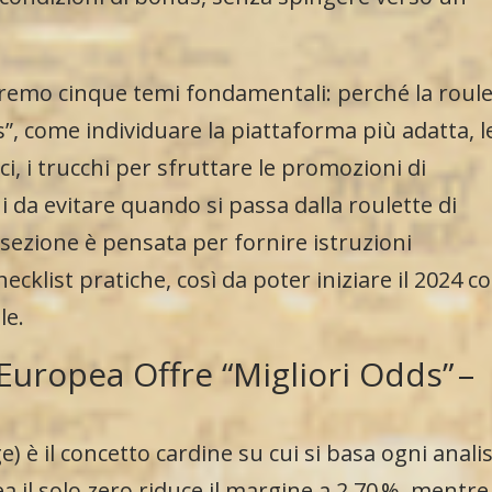
diremo cinque temi fondamentali: perché la roule
”, come individuare la piattaforma più adatta, l
i, i trucchi per sfruttare le promozioni di
 da evitare quando si passa dalla roulette di
sezione è pensata per fornire istruzioni
cklist pratiche, così da poter iniziare il 2024 c
le.
 Europea Offre “Migliori Odds” –
) è il concetto cardine su cui si basa ogni analis
a il solo zero riduce il margine a 2,70 %, mentre