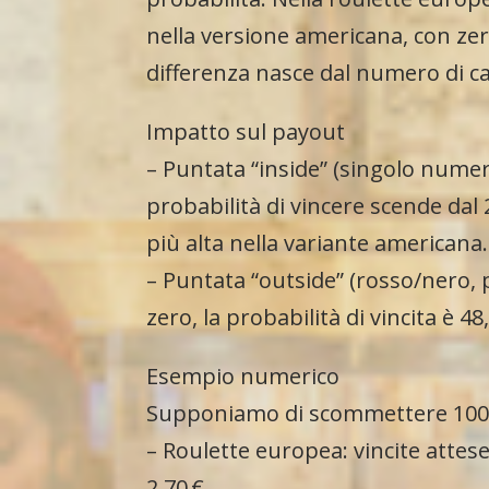
nella versione americana, con zer
differenza nasce dal numero di ca
Impatto sul payout
– Puntata “inside” (singolo numero
probabilità di vincere scende dal
più alta nella variante americana.
– Puntata “outside” (rosso/nero, p
zero, la probabilità di vincita è 
Esempio numerico
Supponiamo di scommettere 100 €
– Roulette europea: vincite attese 
2,70 €.