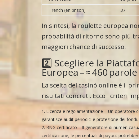
French (en prison)
37
In sintesi, la roulette europea n
probabilità di ritorno sono più t
maggiori chance di successo.
2️⃣ Scegliere la Piatta
Europea – ≈ 460 parole
La scelta del casinò online è il p
risultati concreti. Ecco i criteri im
Licenza e regolamentazione – Un operatore 
garantisce audit periodici e protezione dei fondi.
RNG certificato – Il generatore di numeri cas
certificazione, le percentuali di payout potrebb