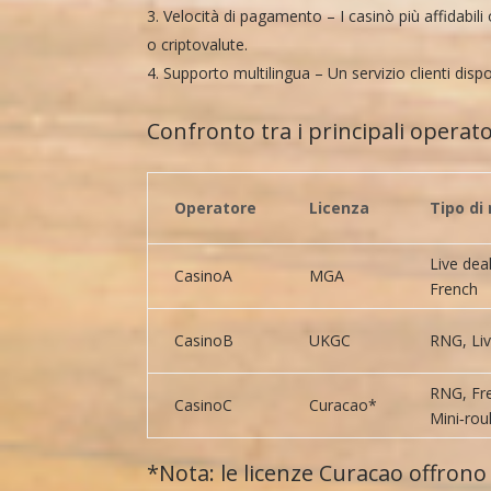
Velocità di pagamento – I casinò più affidabili 
o criptovalute.
Supporto multilingua – Un servizio clienti dispo
Confronto tra i principali operat
Operatore
Licenza
Tipo di
Live dea
CasinoA
MGA
French
CasinoB
UKGC
RNG, Liv
RNG, Fr
CasinoC
Curacao*
Mini‑rou
*Nota: le licenze Curacao offro