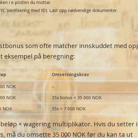
enken i e-posten du mottar.
 KYC (verifisering med ID). Last opp nødvendige dokumenter.
mstbonus som ofte matcher innskuddet med opp
 et eksempel på beregning:
løp
Omsetningskrav
000 NOK
–
000 NOK
35x bonus = 35 000 NOK
0 NOK
35x = 7 000 NOK
eløp × wagering multiplikator. Hvis du setter 
s, må du omsette 35 000 NOK før du kan ta ut