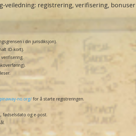
g-veiledning: registrering, verifisering, bonuser
ngsgrensen i din jurisdiksjon).
alt ID-kort).
erifisering.
koverføring).
leser.
spinaway-no.org/
for å starte registreringen.
e, fødselsdato og e-post.
ål.
.