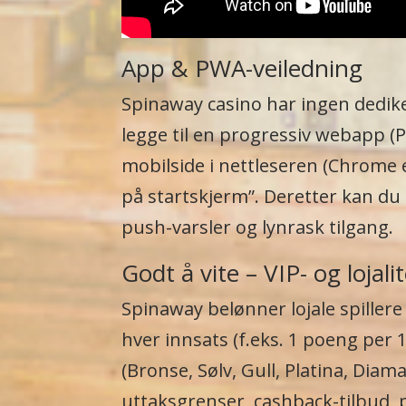
App & PWA-veiledning
Spinaway casino har ingen dedike
legge til en progressiv webapp (
mobilside i nettleseren (Chrome el
på startskjerm”. Deretter kan du 
push-varsler og lynrask tilgang.
Godt å vite – VIP- og lojal
Spinaway belønner lojale spiller
hver innsats (f.eks. 1 poeng per 
(Bronse, Sølv, Gull, Platina, Diam
uttaksgrenser, cashback-tilbud, 