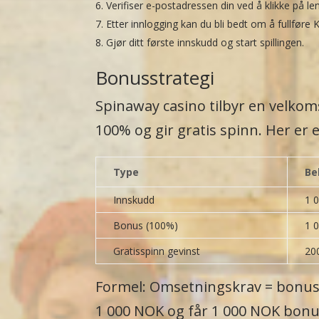
Verifiser e-postadressen din ved å klikke på l
Etter innlogging kan du bli bedt om å fullføre
Gjør ditt første innskudd og start spillingen.
Bonusstrategi
Spinaway casino tilbyr en velko
100% og gir gratis spinn. Her er
Type
Be
Innskudd
1 
Bonus (100%)
1 
Gratisspinn gevinst
20
Formel: Omsetningskrav = bonusb
1 000 NOK og får 1 000 NOK bonu