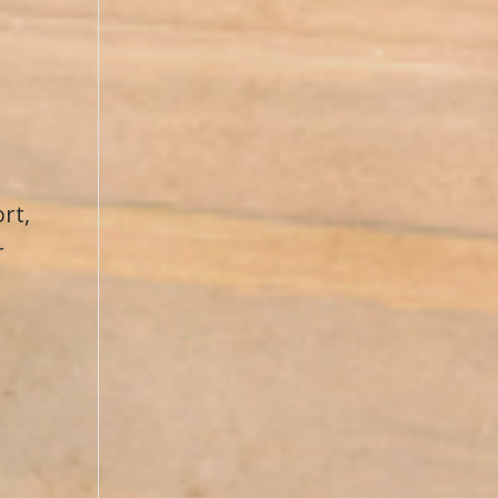
ort,
r