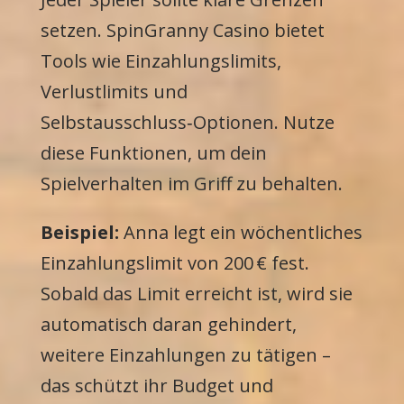
setzen. SpinGranny Casino bietet
Tools wie Einzahlungslimits,
Verlustlimits und
Selbstausschluss‑Optionen. Nutze
diese Funktionen, um dein
Spielverhalten im Griff zu behalten.
Beispiel:
Anna legt ein wöchentliches
Einzahlungslimit von 200 € fest.
Sobald das Limit erreicht ist, wird sie
automatisch daran gehindert,
weitere Einzahlungen zu tätigen –
das schützt ihr Budget und