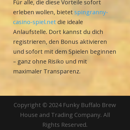
Für alle, die diese Vorteile sofort
erleben wollen, bietet
spingranny-
casino-spiel.net
die ideale
Anlaufstelle. Dort kannst du dich
registrieren, den Bonus aktivieren
und sofort mit dem Spielen beginnen
– ganz ohne Risiko und mit
maximaler Transparenz.
Copyright © 2024 Funky Buffalo Brew
House and Trading Company. All
Rights Reserved.