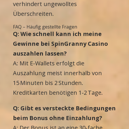
verhindert ungewolltes
Überschreiten.
FAQ – Häufig gestellte Fragen
Q: Wie schnell kann ich meine
Gewinne bei SpinGranny Casino
auszahlen lassen?
A: Mit E‑Wallets erfolgt die
Auszahlung meist innerhalb von
15 Minuten bis 2 Stunden.
Kreditkarten benötigen 1‑2 Tage.
Q: Gibt es versteckte Bedingungen
beim Bonus ohne Einzahlung?
A: Der Bonus ist an eine 30‑fache