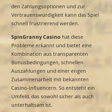
den Zahlungsoptionen und zur
Vertrauenswürdigkeit kann das Spiel
schnell frustrierend werden.
SpinGranny Casino
hat diese
Probleme erkannt und bietet eine
Kombination aus transparenten
Bonusbedingungen, schnellen
Auszahlungen und einer engen
Zusammenarbeit mit bekannten
Casino‑Influencern. So entsteht ein
Umfeld, das sowohl sicher als auch
unterhaltsam ist.