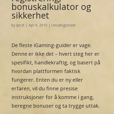
bonuskalkulator og
sikkerhet
by
ipn2t
|
Apr 9, 2015
|
Uncategorized
De fleste iGaming-guider er vage.
Denne er ikke det – hvert steg her er
spesifikt, handlekraftig, og basert på
hvordan plattformen faktisk
fungerer. Enten du er ny eller
erfaren, vil du finne presise
instruksjoner for å komme i gang,
beregne bonuser og ta trygge uttak.