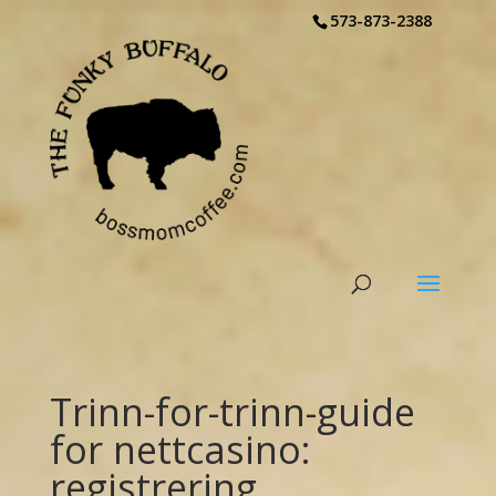
573-873-2388
Trinn-for-trinn-guide
for nettcasino:
registrering,