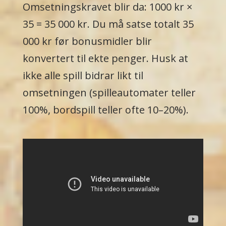
Omsetningskravet blir da: 1000 kr ×
35 = 35 000 kr. Du må satse totalt 35
000 kr før bonusmidler blir
konvertert til ekte penger. Husk at
ikke alle spill bidrar likt til
omsetningen (spilleautomater teller
100%, bordspill teller ofte 10–20%).