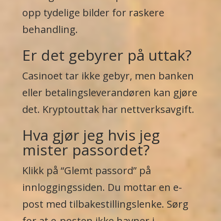
opp tydelige bilder for raskere
behandling.
Er det gebyrer på uttak?
Casinoet tar ikke gebyr, men banken
eller betalingsleverandøren kan gjøre
det. Kryptouttak har nettverksavgift.
Hva gjør jeg hvis jeg
mister passordet?
Klikk på “Glemt passord” på
innloggingssiden. Du mottar en e-
post med tilbakestillingslenke. Sørg
for at e-posten ikke havner i