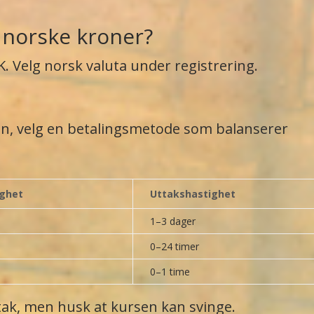
 norske kroner?
. Velg norsk valuta under registrering.
sen, velg en betalingsmetode som balanserer
.
ighet
Uttakshastighet
1–3 dager
0–24 timer
0–1 time
tak, men husk at kursen kan svinge.