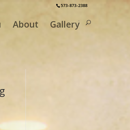
573-873-2388
u
About
Gallery
og