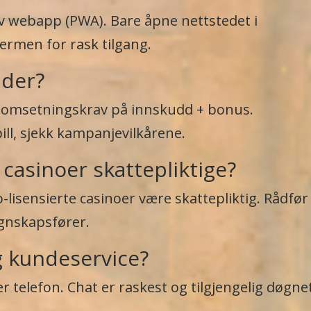
iv webapp (PWA). Bare åpne nettstedet i
jermen for rask tilgang.
lder?
 omsetningskrav på innskudd + bonus.
ill, sjekk kampanjevilkårene.
 casinoer skattepliktige?
-lisensierte casinoer være skattepliktig. Rådfør
egnskapsfører.
g kundeservice?
er telefon. Chat er raskest og tilgjengelig døgne