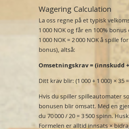
Wagering Calculation
La oss regne på et typisk velkoms
1 000 NOK og får en 100% bonus o
1 000 NOK = 2 000 NOK å spille fo
bonus), altså:
Omsetningskrav = (innskudd +
Ditt krav blir: (1 000 + 1 000) × 35
Hvis du spiller spilleautomater 
bonusen blir omsatt. Med en gje
du 70 000 / 20 = 3 500 spinn. Husk
Formelen er alltid innsats × bidr