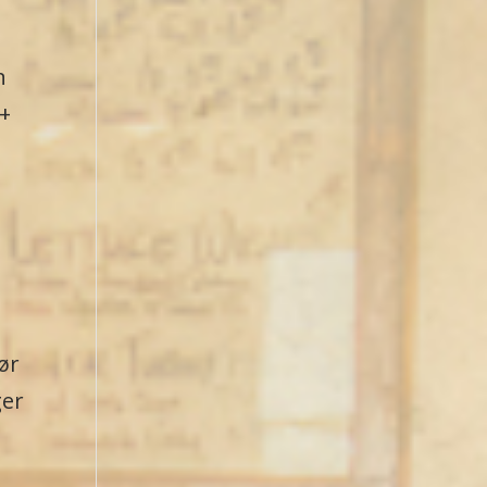
n
 +
ør
ger