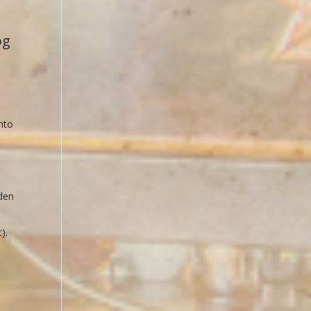
og
nto
 den
).