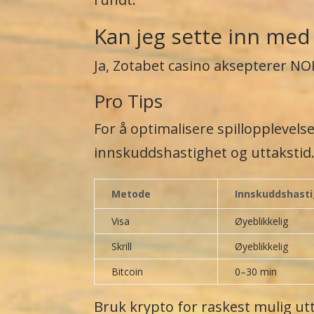
Kan jeg sette inn med
Ja, Zotabet casino aksepterer NOK
Pro Tips
For å optimalisere spillopplevel
innskuddshastighet og uttakstid
Metode
Innskuddshast
Visa
Øyeblikkelig
Skrill
Øyeblikkelig
Bitcoin
0–30 min
Bruk krypto for raskest mulig ut